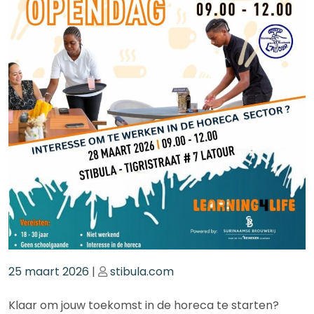
Geplaatst
Geplaatst
25 maart 2026
|
stibula.com
op
op
Klaar om jouw toekomst in de horeca te starten?