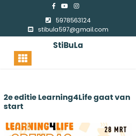
Ga
naar
de
5978563124
inhoud
stibula597@gmail.com
StiBuLa
2e editie Learning4Life gaat van
start