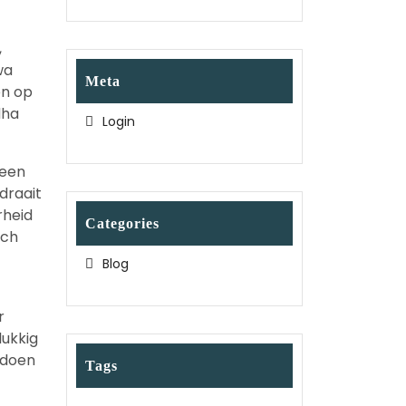
,
wa
Meta
en op
dha
Login
geen
draait
rheid
Categories
ich
Blog
r
lukkig
 doen
Tags