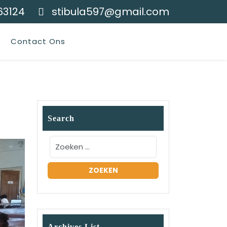
63124
stibula597@gmail.com
Contact Ons
Search
Archives List