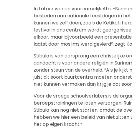
In Latour wonen voornamelijk Afro-Surina
besteden aan nationale feestdagen in het
kunnen we zelf doen, zoals de Ketikoti herd
festival in ons centrum wordt georganiseer
elkaar, maar bijvoorbeeld een presentatie 
laatst door moslims werd gevierd”, zegt Ko
Stibula is van oorsprong een christelijke 
aandacht is voor andere religiën in Surinam
zonder steun van de overheid. “Als je kijkt
juist dit soort buurtcentra moeten onderst
niet kunnen vermaken dan krijg je dat soort s
Voor de vroege schoolverlaters is de org
beroepstrainingen te laten verzorgen. R
Stibula kan nog niet starten, omdat de ov
hebben we hier een beleid van niet zitten 
het op eigen kracht.”