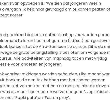
ekenis van opvoeden is. “We zien dat jongeren veel in
cide overgaan. Ik heb haar gevraagd om te komen praten of
 zegt Koster.
t had gerekend dat er zo enthousiast op zou worden gere
lnemers te leren hoe met gomma (stijfsel) een gesteve
ek behoort tot de Afro-Surinaamse cultuur. Dit is de en
Vanwege de grote belangstelling is besloten om volgende
ursus. Alle activiteiten van maandag tot en met vrijdag
ssie voor kinderen en jongeren.
r ook voorleesmiddagen worden gehouden. Elke maand wor
l uit boeken die een link hebben met het thema worden
geren niet vermoeien met hoe de mensen hier als slaven
de was er, maar hoe moeten we verder gaan”, zegt Koster
n met ‘Popki patu’ en ‘Fosten prey’.