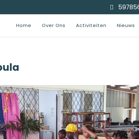
59785
Home
Over Ons
Activiteiten
Nieuws
bula