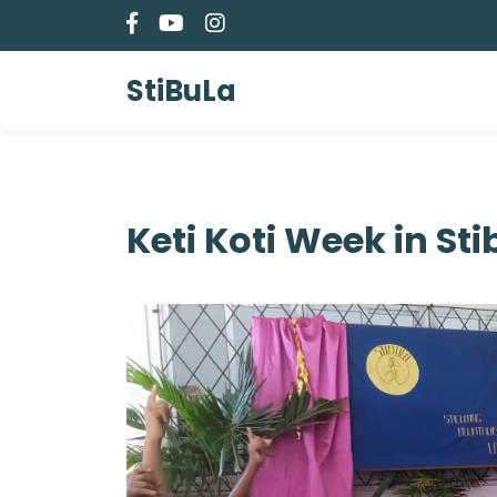
Ga
naar
de
StiBuLa
inhoud
Keti Koti Week in Sti