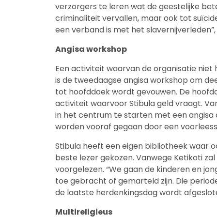
verzorgers te leren wat de geestelijke bet
criminaliteit vervallen, maar ook tot suï
een verband is met het slavernijverleden”,
Angisa workshop
Een activiteit waarvan de organisatie nie
is de tweedaagse angisa workshop om dee
tot hoofddoek wordt gevouwen. De hoofddo
activiteit waarvoor Stibula geld vraagt. 
in het centrum te starten met een angisa c
worden vooraf gegaan door een voorleesse
Stibula heeft een eigen bibliotheek waa
beste lezer gekozen. Vanwege Ketikoti za
voorgelezen. “We gaan de kinderen en jon
toe gebracht of gemarteld zijn. Die perio
de laatste herdenkingsdag wordt afgeslote
Multireligieus