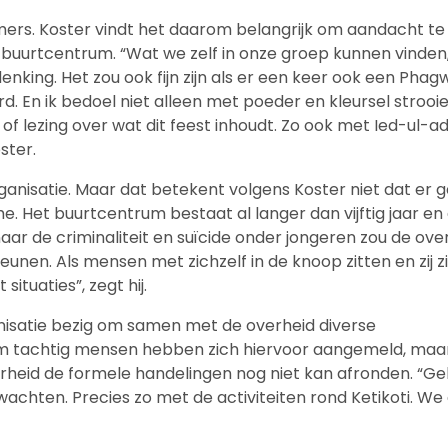
mers. Koster vindt het daarom belangrijk om aandacht te
 buurtcentrum. “Wat we zelf in onze groep kunnen vinden
enking. Het zou ook fijn zijn als er een keer ook een Phag
d. En ik bedoel niet alleen met poeder en kleursel strooi
of lezing over wat dit feest inhoudt. Zo ook met Ied-ul-a
ster.
organisatie. Maar dat betekent volgens Koster niet dat er 
e. Het buurtcentrum bestaat al langer dan vijftig jaar en 
 naar de criminaliteit en suïcide onder jongeren zou de ove
eunen. Als mensen met zichzelf in de knoop zitten en zij z
ituaties”, zegt hij.
anisatie bezig om samen met de overheid diverse
uim tachtig mensen hebben zich hiervoor aangemeld, maa
erheid de formele handelingen nog niet kan afronden. “Ge
wachten. Precies zo met de activiteiten rond Ketikoti. We