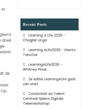
 er
Recent Posts
ageerd
Learning 4 Life 2026 -
n doek
Chaglair Linga
ige
Learning 4Life2026 - Gianto
 maand
Tobofoe
Learning4Life2026 -
Whitney Pinas
dt de
2e editie Learning4Life gaat
van start
 naar
. Op
Creativiteit en Talent
Centraal tijdens Digitale
Tekenworkshop