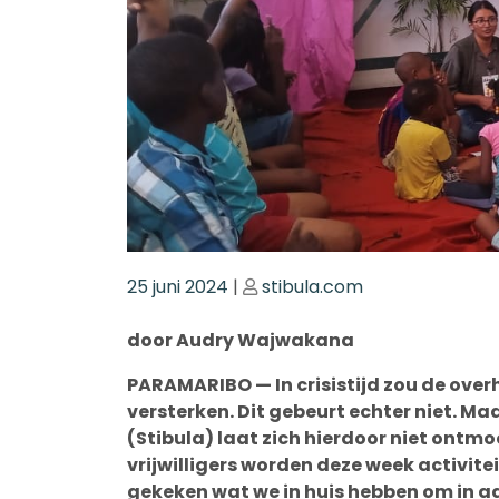
Geplaatst
Geplaatst
25 juni 2024
|
stibula.com
op
op
door Audry Wajwakana
PARAMARIBO — In crisistijd zou de over
versterken. Dit gebeurt echter niet. Ma
(Stibula) laat zich hierdoor niet ont
vrijwilligers worden deze week activit
gekeken wat we in huis hebben om in aan