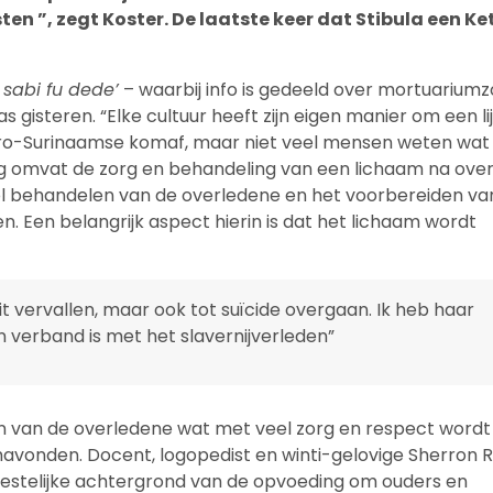
en ”, zegt Koster. De laatste keer dat Stibula een Ket
 sabi fu dede’
– waarbij info is gedeeld over mortuariumz
 gisteren. “Elke cultuur heeft zijn eigen manier om een lij
 Afro-Surinaamse komaf, maar niet veel mensen weten wat
g omvat de zorg en behandeling van een lichaam na overl
vol behandelen van de overledene en het voorbereiden va
n. Een belangrijk aspect hierin is dat het lichaam wordt
eit vervallen, maar ook tot suïcide overgaan. Ik heb haar
verband is met het slavernijverleden”
n van de overledene wat met veel zorg en respect wordt
lmavonden. Docent, logopedist en winti-gelovige Sherron 
geestelijke achtergrond van de opvoeding om ouders en